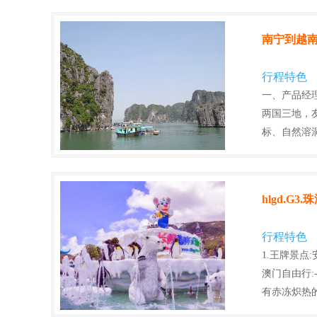
南宁到越南
行程特色
一、产品经
两国三地，
标、自然溶
hlgd.
行程特色
1.王牌景点
澳门自由行:
有赤冻炽热