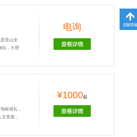
电询
就是苍山全
畅玩，大理
¥1000
起
湾地标巡礼，
人文景观，