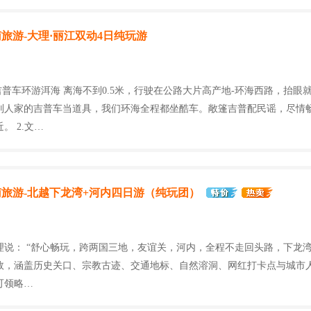
旅游-大理·丽江双动4日纯玩游
吉普车环游洱海 离海不到0.5米，行驶在公路大片高产地-环海西路，抬眼
别人家的吉普车当道具，我们环海全程都坐酷车。敞篷吉普配民谣，尽情
。 2.文…
旅游-北越下龙湾+河内四日游（纯玩团）
理说： “舒心畅玩，跨两国三地，友谊关，河内，全程不走回头路，下龙
效，涵盖历史关口、宗教古迹、交通地标、自然溶洞、网红打卡点与城市
可领略…