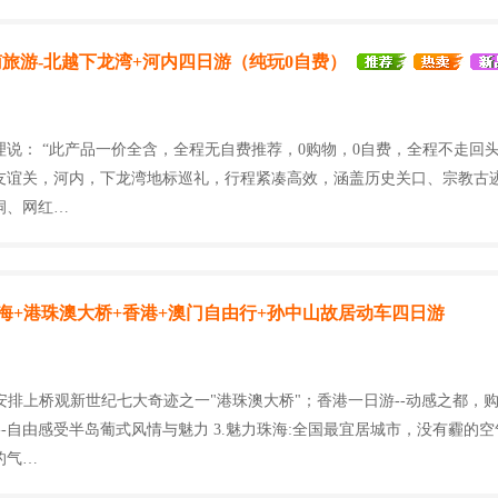
旅游-北越下龙湾+河内四日游（纯玩0自费）
理说： “此产品一价全含，全程无自费推荐，0购物，0自费，全程不走回
友谊关，河内，下龙湾地标巡礼，行程紧凑高效，涵盖历史关口、宗教古
洞、网红…
G3.珠海+港珠澳大桥+香港+澳门自由行+孙中山故居动车四日游
:安排上桥观新世纪七大奇迹之一"港珠澳大桥"；香港一日游--动感之都，购物
--自由感受半岛葡式风情与魅力 3.魅力珠海:全国最宜居城市，没有霾的
的气…