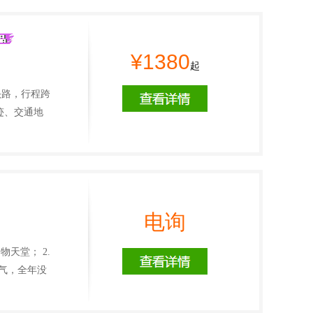
¥1380
起
头路，行程跨
迹、交通地
电询
天堂； 2.
空气，全年没