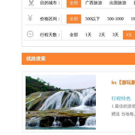
目的城市：
全部
广西旅游
出国旅游
价格区间：
全部
500以下
500-1000
10
行程天数：
全部
1天
2天
3天
4天
线路搜索
hx【游玩
行程特色
1.最佳的游
赠送 当地每