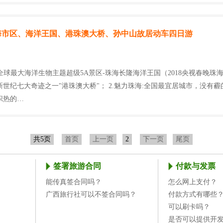
G2:珠海市区、海洋王国、港珠澳大桥、孙中山故居动车四日游
:全球最大海洋生物主题超级5A景区-珠海长隆海洋王国（2018央视春晚珠
世纪七大奇迹之一"港珠澳大桥"； 2.魅力珠海:全国最宜居城市，没有
炽热的…
共5页
首页
上一页
2
下一页
尾页
签署旅游合同
付款与发票
能传真签合同吗？
怎么网上支付？
广西旅行社可以不签合同吗？
付款方式有哪些
可以刷卡吗？
是否可以提供开