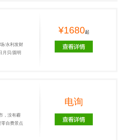
¥1680
起
场/永利发财
日月贝/圆明
电询
城市，没有霾
程零自费景点