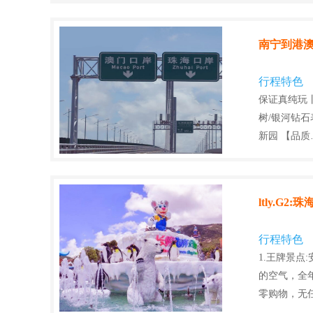
南宁到港澳
行程特色
保证真纯玩
树/银河钻石
新园 【品质
ltly.G
行程特色
1.王牌景点
的空气，全
零购物，无