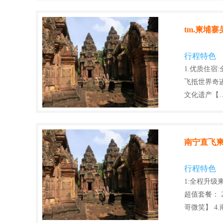
tm.柬埔
行程特色
1.优质住宿
飞抵世界奇
文化遗产【
南宁直飞柬
行程特色
1:全程升级
超值套餐： 
哥微笑】 4.