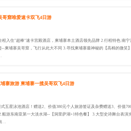
寨吴哥窟唯爱速卡双飞4日游
:全程入住"超棒"速卡宫殿酒店，柬埔寨本土酒店领先品牌 2.行程特色:南宁
迹--柬埔寨吴哥窟，飞行从此大不同 3.寻找柬埔寨最神秘的【高棉的微笑
…
埔寨旅游 柬埔寨一揽吴哥双飞4日游
柬式五星泳池酒店！赠送2、价值380元个人旅游签证及杂费赠送3、价值70
2.船游东南亚第一大淡水湖--【洞里萨湖+1特色餐】 3.大型史诗舞台表演光
南…