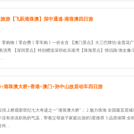
旅游【飞跃港珠澳】深中通道-港珠澳四日游
丨零购物丨零自费丨零车购丨一价全含 【澳门景点】大三巴牌坊/金莲花广
表演秀 【深圳景点】特别赠送深圳欢乐港湾【珠海景点】情侣路/渔女像/
…
2:珠海+港珠澳大桥+香港+澳门+孙中山故居动车四日游
:安排上桥观新世纪七大奇迹之一"港珠澳大桥"； 2.魅力珠海:全国最宜居
年没有赤冻炽热的气温，带着父母孩子家庭出游的5星推荐 3.品质保障:全
任何…