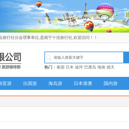
会旅行社分会理事单位,是南宁十佳旅行社,欢迎访问！！
热门：
泰国
日本
迪拜
巴厘岛
海南
德天
南亚游
出国游
海岛游
日本港澳
国内游