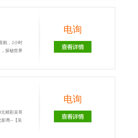
电询
直航，2小时
】，探秘世界
电询
0元精彩吴哥
影秀--【吴