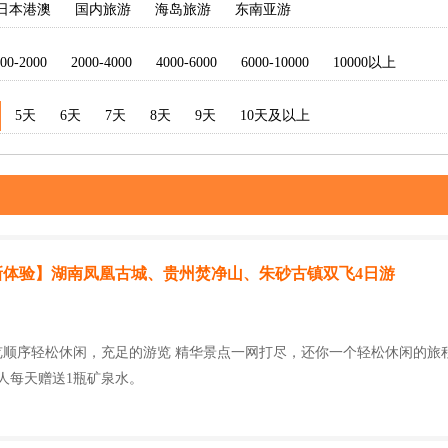
日本港澳
国内旅游
海岛旅游
东南亚游
00-2000
2000-4000
4000-6000
6000-10000
10000以上
5天
6天
7天
8天
9天
10天及以上
新体验】湖南凤凰古城、贵州焚净山、朱砂古镇双飞4日游
览顺序轻松休闲，充足的游览 精华景点一网打尽，还你一个轻松休闲的旅程。
人每天赠送1瓶矿泉水。