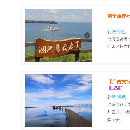
南宁旅行社
行程特色
北海游览点：
公园／标志
【广西旅行
行程特色
纯玩线路：
加圆满。 
饮：安…