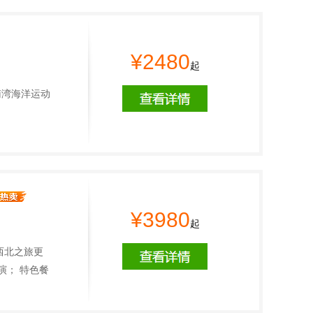
¥2480
起
南湾海洋运动
¥3980
起
西北之旅更
演； 特色餐