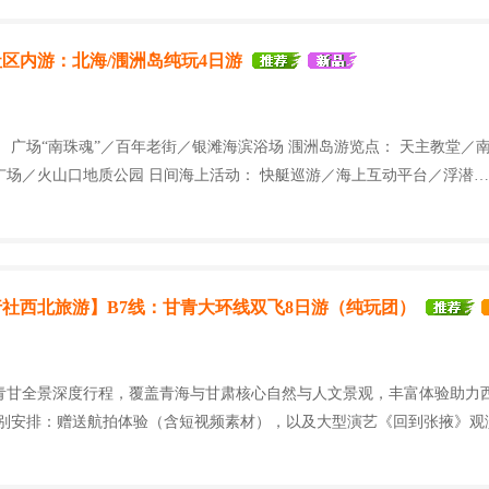
区内游：北海/涠洲岛纯玩4日游
 广场“南珠魂”／百年老街／银滩海滨浴场 涠洲岛游览点： 天主教堂／
广场／火山口地质公园 日间海上活动： 快艇巡游／海上互动平台／浮潜…
社西北旅游】B7线：甘青大环线双飞8日游（纯玩团）
青甘全景深度行程，覆盖青海与甘肃核心自然与人文景观，丰富体验助力
特别安排：赠送航拍体验（含短视频素材），以及大型演艺《回到张掖》观