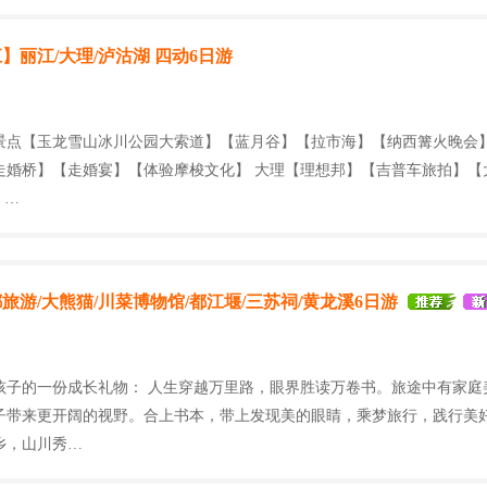
】丽江/大理/泸沽湖 四动6日游
景点【玉龙雪山冰川公园大索道】【蓝月谷】【拉市海】【纳西篝火晚会】
走婚桥】【走婚宴】【体验摩梭文化】 大理【理想邦】【吉普车旅拍】【
 …
旅游/大熊猫/川菜博物馆/都江堰/三苏祠/黄龙溪6日游
孩子的一份成长礼物： 人生穿越万里路，眼界胜读万卷书。旅途中有家庭
子带来更开阔的视野。合上书本，带上发现美的眼睛，乘梦旅行，践行美
乡，山川秀…