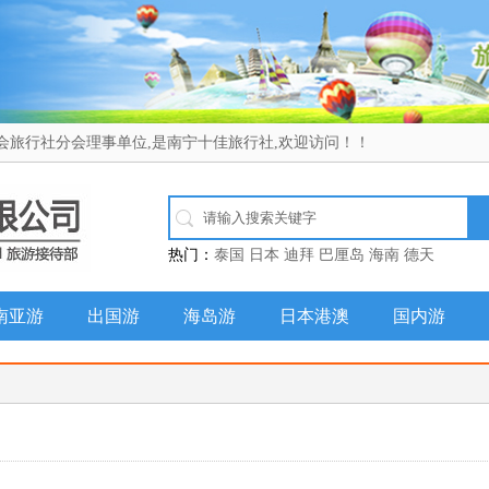
会旅行社分会理事单位,是南宁十佳旅行社,欢迎访问！！
热门：
泰国
日本
迪拜
巴厘岛
海南
德天
南亚游
出国游
海岛游
日本港澳
国内游