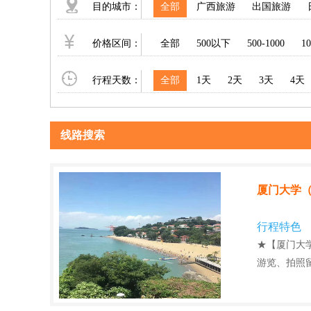
目的城市：
全部
广西旅游
出国旅游
价格区间：
全部
500以下
500-1000
10
行程天数：
全部
1天
2天
3天
4天
线路搜索
厦门大学（
行程特色
★【厦门大
游览、拍照