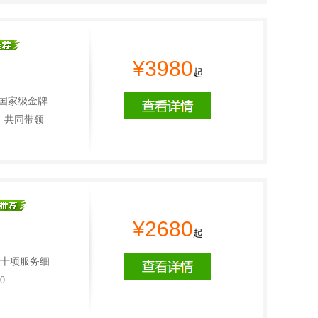
¥3980
起
、国家级金牌
，共同带领
¥2680
起
二十项服务细
0…