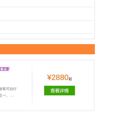
¥2880
起
游客可自行
之一。 …