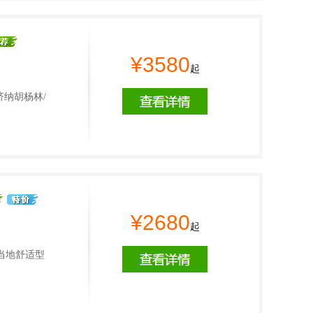
¥3580
起
济纳胡杨林/
…
¥2680
起
当地舒适型