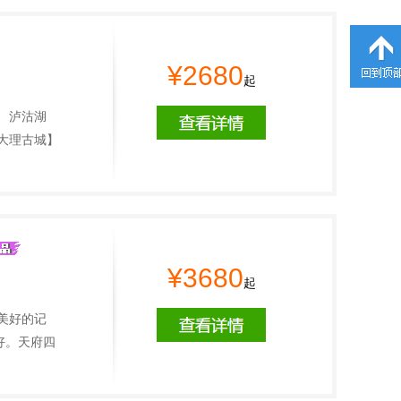
¥2680
起
 泸沽湖
大理古城】
¥3680
起
美好的记
好。天府四