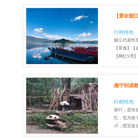
【爱在丽江
行程特色
丽江代表性
【草海】【
【网红S湾】
南宁到成都
行程特色
旅行，是给
忆，也为孩
川，国宝故