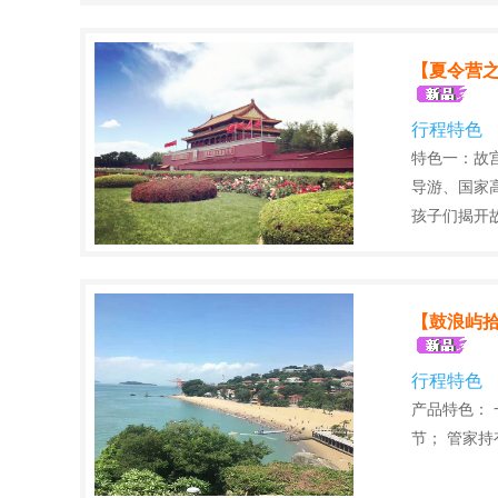
【夏令营
行程特色
特色一：故
导游、国家
孩子们揭开
【鼓浪屿拾
行程特色
产品特色：
节； 管家