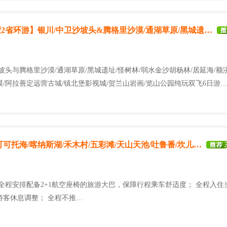
2省环游】银川/中卫沙坡头&腾格里沙漠/通湖草原/黑城遗…
坡头与腾格里沙漠/通湖草原/黑城遗址/怪树林/弱水金沙胡杨林/居延海/额
/阿拉善定远营古城/镇北堡影视城/贺兰山岩画/览山公园纯玩双飞6日游
可可托海/喀纳斯湖/禾木村/五彩滩/天山天池/吐鲁番/坎儿…
 全程安排配备2+1航空座椅的旅游大巴，保障行程乘车舒适度； 全程入住
游客休息调整； 全程不推…