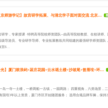
之京师游学记】故宫研学拓展、与清北学子面对面交流 北京…
宫研学，专家授课 ·特聘高等院校师资团队--由高等院校教授、在校讲师
高级导游员、专业研学导师、专业拓展教练共同组建的最强研学师资团队
故宫6…
光】厦门鼓浪屿+菽庄花园+云水谣土楼+沙坡尾+曾厝垵+环…
 一岛一寺一土楼，一桥两船一古镇，一园两路； 四重视角，六类场景，
持有国培3年以上资质，厦门市区开始随团服务； 选用合规品牌车辆，保持2