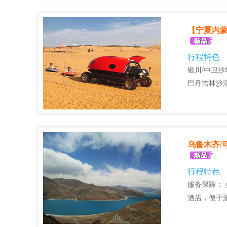
【宁夏内蒙
行程特色
银川/中卫沙
巴丹吉林沙漠
乌鲁木齐/
行程特色
服务保障：
酒店，便于