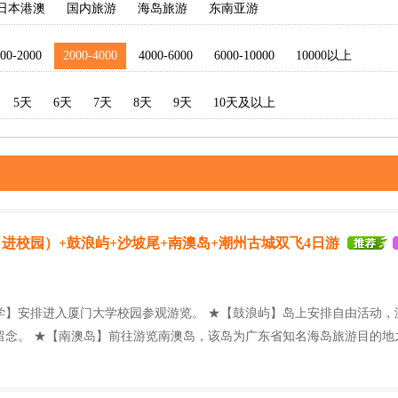
日本港澳
国内旅游
海岛旅游
东南亚游
00-2000
2000-4000
4000-6000
6000-10000
10000以上
5天
6天
7天
8天
9天
10天及以上
进校园）+鼓浪屿+沙坡尾+南澳岛+潮州古城双飞4日游
学】安排进入厦门大学校园参观游览。 ★【鼓浪屿】岛上安排自由活动，
留念。 ★【南澳岛】前往游览南澳岛，该岛为广东省知名海岛旅游目的地