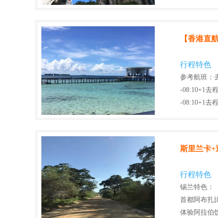
【香港直航
行程特色
参考航班：去程周
-08:10+1去
-08:10+1
斯里兰卡+
行程特色
锡兰特色：
首都阿布扎
体验阿拉伯