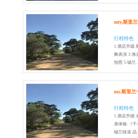
mty.斯
行程特色
1.酒店升级
舞表演 3.
拍照 5.锡兰
my.斯里
行程特色
1.酒店升级
身体验:《千
锡兰味道:品