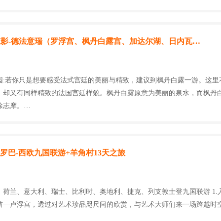
湖堡掠影-德法意瑞（罗浮宫、枫丹白露宫、加达尔湖、日内瓦…
园:若你只是想要感受法式宫廷的美丽与精致，建议到枫丹白露一游。这里
，却又有同样精致的法国宫廷样貌。枫丹白露原意为美丽的泉水，而枫丹
徐志摩。…
越欧罗巴-西欧九国联游+羊角村13天之旅
、荷兰、意大利、瑞士、比利时、奥地利、捷克、列支敦士登九国联游 1.
首—卢浮宫，透过对艺术珍品咫尺间的欣赏，与艺术大师们来一场跨越时