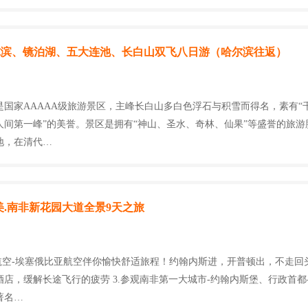
尔滨、镜泊湖、五大连池、长白山双飞八日游（哈尔滨往返）
是国家AAAAA级旅游景区，主峰长白山多白色浮石与积雪而得名，素有“
人间第一峰”的美誉。景区是拥有“神山、圣水、奇林、仙果”等盛誉的旅游
地，在清代…
大美.南非新花园大道全景9天之旅
航空-埃塞俄比亚航空伴你愉快舒适旅程！约翰内斯进，开普顿出，不走回头
店，缓解长途飞行的疲劳 3.参观南非第一大城市-约翰内斯堡、行政首都
著名…