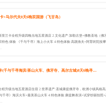
里兰卡+马尔代夫8天6晚双国游（飞甘岛）
:斯里兰卡全程升级四晚当地五星酒店 2.文化遗产:加勒古堡+佛教圣地（佛
海滨特色:体验 《千与千寻》海上小火车 4.特色体验:高跷渔夫+阿育吠陀按
…
兰卡(千与千寻海滨/茶山火车、佛牙寺、高尔古城)8天6晚寻…
:全程升级当地五星酒店住宿 2.世界遗产:圣城康提佛牙寺，欧洲小镇风格高尔
与千寻》海滨火车+最美茶山火车 4.特色体验:康提舞表演+试穿纱丽拍照+高
…