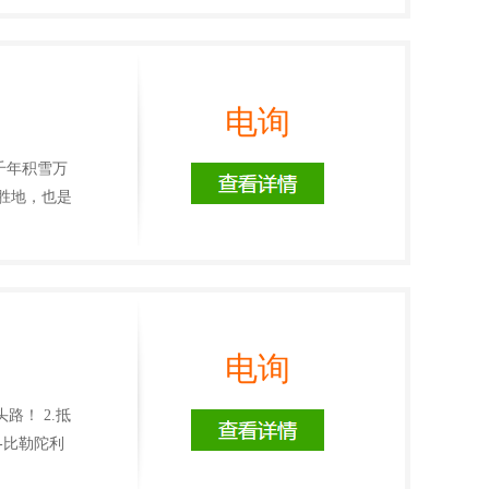
电询
千年积雪万
胜地，也是
电询
路！ 2.抵
-比勒陀利