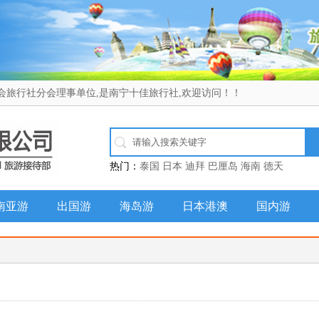
会旅行社分会理事单位,是南宁十佳旅行社,欢迎访问！！
热门：
泰国
日本
迪拜
巴厘岛
海南
德天
南亚游
出国游
海岛游
日本港澳
国内游