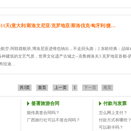
11天(意大利/斯洛文尼亚/克罗地亚/斯洛伐克/匈牙利/捷…
级航空-阿联酋航班,博洛尼亚进维也纳出，不走回头路；2.东欧经典：品
各种建筑的文艺气质，世界文化遗产古城之--克鲁姆洛夫3.克罗地亚首都-
-布拉迪…
共3页
首页
上一页
1
下一页
尾页
签署旅游合同
付款与发票
能传真签合同吗？
怎么网上支付？
广西旅行社可以不签合同吗？
付款方式有哪些
可以刷卡吗？