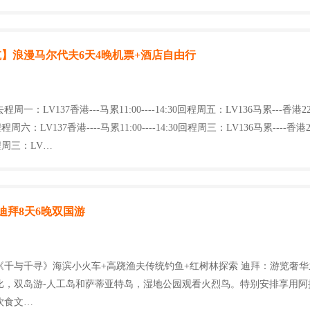
】浪漫马尔代夫6天4晚机票+酒店自由行
一：LV137香港---马累11:00----14:30回程周五：LV136马累---香港22:4
程程周六：LV137香港----马累11:00----14:30回程周三：LV136马累----香港22:
去程周三：LV…
迪拜8天6晚双国游
《千与千寻》海滨小火车+高跷渔夫传统钓鱼+红树林探索 迪拜：游览奢
比，双岛游-人工岛和萨蒂亚特岛，湿地公园观看火烈鸟。特别安排享用阿
饮食文…