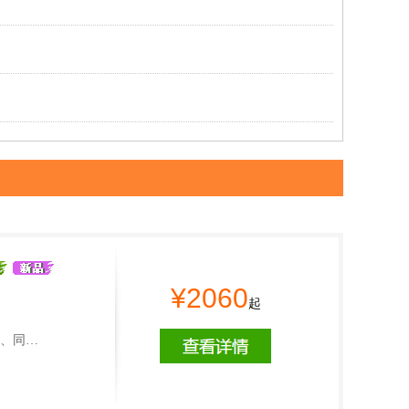
¥2060
起
区、同…