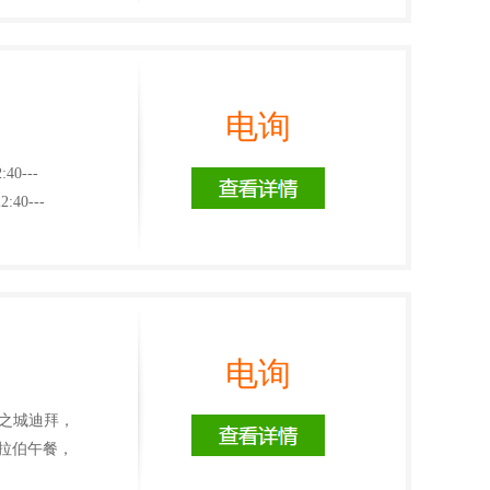
电询
0---
40---
电询
华之城迪拜，
拉伯午餐，