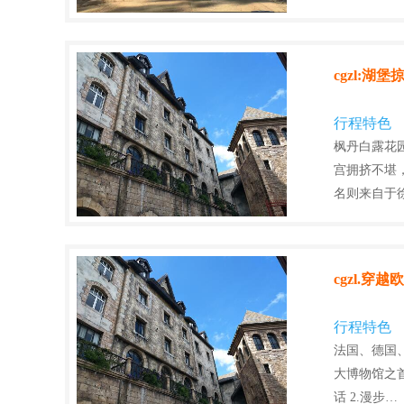
cgzl:
行程特色
枫丹白露花
宫拥挤不堪
名则来自于
cgzl.穿
行程特色
法国、德国
大博物馆之
话 2.漫步…