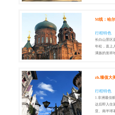
M线：哈
行程特色
长白山景区
年松，直上
满族的发祥
zh.臻值
行程特色
1.非洲最佳
达后即入住酒
亚、南半球