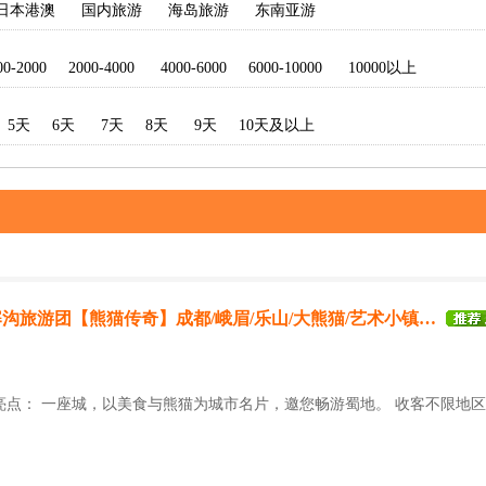
日本港澳
国内旅游
海岛旅游
东南亚游
00-2000
2000-4000
4000-6000
6000-10000
10000以上
5天
6天
7天
8天
9天
10天及以上
沟旅游团【熊猫传奇】成都/峨眉/乐山/大熊猫/艺术小镇…
亮点： 一座城，以美食与熊猫为城市名片，邀您畅游蜀地。 收客不限地