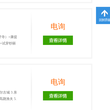
电询
牙寺）+康提
摩+试穿纱丽
电询
古城 3.亲
跷渔夫 5.