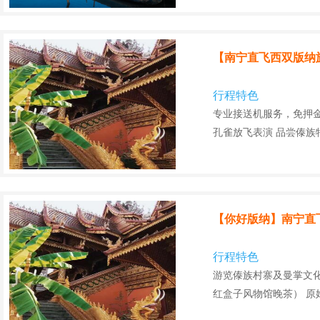
【南宁直飞西双版纳旅
行程特色
专业接送机服务，免押
孔雀放飞表演 品尝傣族
【你好版纳】南宁直
行程特色
游览傣族村寨及曼掌文
红盒子风物馆晚茶） 