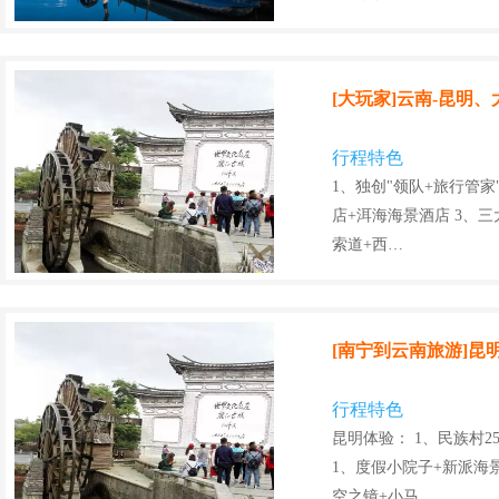
[大玩家]云南-昆明
行程特色
1、独创"领队+旅行管家
店+洱海海景酒店 3、三
索道+西…
[南宁到云南旅游]昆
行程特色
昆明体验： 1、民族村2
1、度假小院子+新派海景
空之镜+小马…