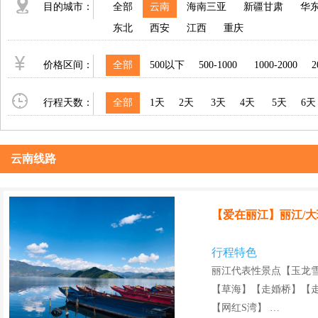
目的城市：
全部
云南
海南三亚
新疆甘肃
华
东北
西安
江西
重庆
价格区间：
全部
500以下
500-1000
1000-2000
2
行程天数：
全部
1天
2天
3天
4天
5天
6天
云南线路
【爱在丽江】丽江/大
行程特色
丽江代表性景点【玉龙
【草海】【走婚桥】【
【网红S湾】 …