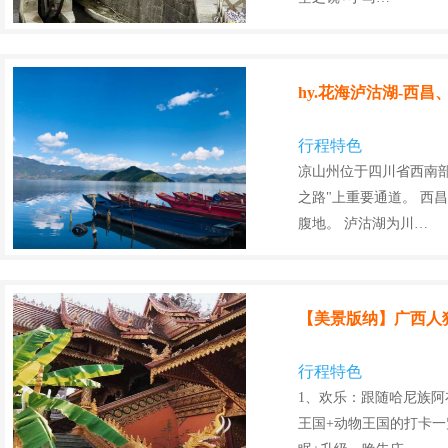
hy.花海泸沽湖-西
行程特色
凉山州位于四川省西南
之路"上重要通道。 西
腹地。 泸沽湖为川…
【美景版纳】广西人
行程特色
1、欢乐：跟随哈尼族阿
王国+动物王国的打卡一