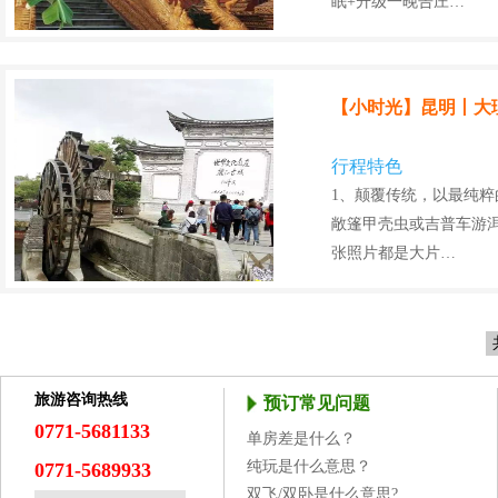
眠+升级一晚告庄…
【小时光】昆明丨大
行程特色
1、颠覆传统，以最纯粹
敞篷甲壳虫或吉普车游
张照片都是大片…
旅游咨询热线
预订常见问题
0771-5681133
单房差是什么？
纯玩是什么意思？
0771-5689933
双飞/双卧是什么意思?